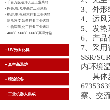
·
千百万级洁净无尘工业烤箱
3、外
·
陶瓷,玻璃,单晶硅工业烤箱
·
电镀,电池,粉末行业工业烤箱
4、运
·
喷涂浸漆,涂覆行业工业烤箱
5、发
·
生物医药,化工行业工业烤箱
·
400℃_500℃_600℃高温烤箱
6、产
7、采用
+
UV光固化机
SSR/
+
真空高温炉
内环境
具体步
+
喷涂设备
67353
察、交
+
工业机器人集成