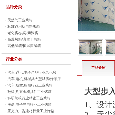
品种分类
·
天然气工业烤箱
·
标准通用型电热烘箱
·
老化房/烘房/烤漆房
·
高温烤箱/真空干燥箱
·
高低温箱/恒温恒湿箱
行业分类
产品介绍
·
汽车,通讯,电子产品行业老化房
·
汽车,电机,机械类大型烘房/烤漆房
·
汽车,航空,船舶行业工业烤箱
大型步
·
硅橡胶,五金模具件工业烤箱
·
科研院校行业精密工业烤箱
1、设计
·
液晶,电子光电行业工业烤箱
·
亚克力广告建材行业工业烤箱
2、无尘